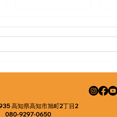
去年日本に来たら親族に不幸
ヘル
で急遽帰国 今回はリベンジ
市場
のんびり旅行!?
0935 高知県高知市旭町2丁目2
080-9297-0650