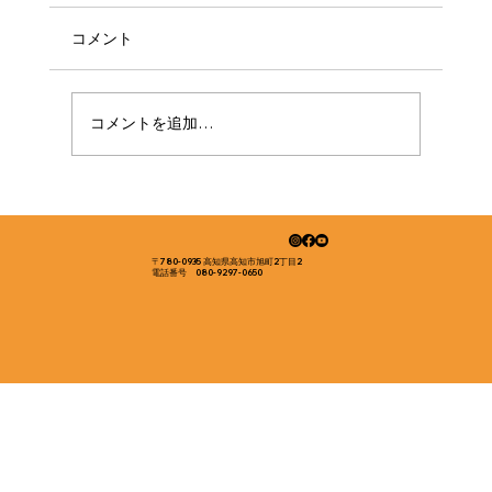
コメント
コメントを追加…
お父さんの娘の2人ドライブキャンプ旅行
で四国を満喫中！
〒780-0935 高知県高知市旭町2丁目2
電話番号 080-9297-0650