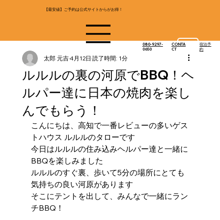
【最安値】ご予約は公式サイトからがお得！
080-9297-
​宿泊予
CONTA
0650
約
CT
太郎 元吉
4月12日
読了時間: 1分
ルルルの裏の河原でBBQ！ヘ
ルパー達に日本の焼肉を楽し
んでもらう！
こんにちは、高知で一番レビューの多いゲス
トハウス ルルルのタローです
今日はルルルの住み込みヘルパー達と一緒に
BBQを楽しみました
ルルルのすぐ裏、歩いて5分の場所にとても
気持ちの良い河原があります
そこにテントを出して、みんなで一緒にラン
チBBQ！